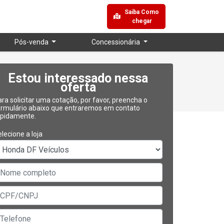
Saiba Como
chegar
Pós-venda
Concessionária
Estou interessado nessa
oferta
ra solicitar uma cotação, por favor, preencha o
ormulário abaixo que entraremos em contato
apidamente.
lecione a loja