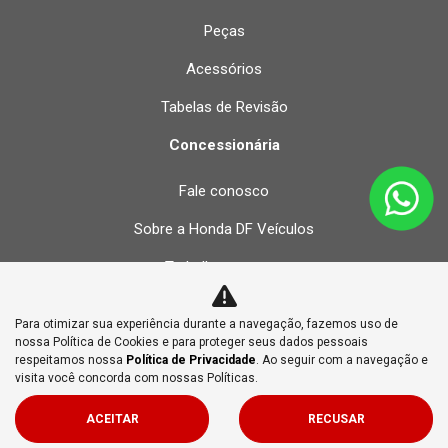
Peças
Acessórios
Tabelas de Revisão
Concessionária
Fale conosco
Sobre a Honda DF Veículos
Trabalhe conosco
Políticas de privacidade
Para otimizar sua experiência durante a navegação, fazemos uso de
nossa Política de Cookies e para proteger seus dados pessoais
respeitamos nossa
Política de Privacidade
. Ao seguir com a navegação e
No trânsito, enxergar o outro salva vidas.
visita você concorda com nossas Políticas.
ACEITAR
RECUSAR
Desenvolvido pela DEALERSPACE ® Direitos Reservados.