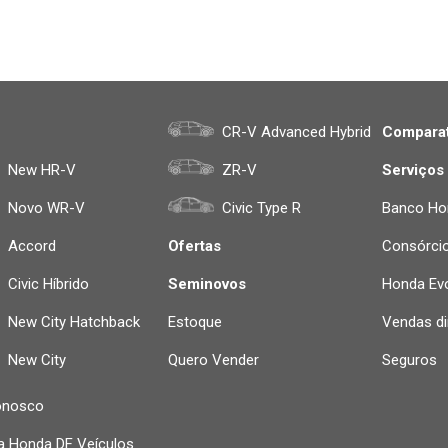
CR-V Advanced Hybrid
Comparat
New HR-V
ZR-V
Serviços
Novo WR-V
Civic Type R
Banco Ho
Accord
Ofertas
Consórci
Civic Híbrido
Seminovos
Honda Evo
New City Hatchback
Estoque
Vendas di
New City
Quero Vender
Seguros
onosco
a Honda DF Veículos