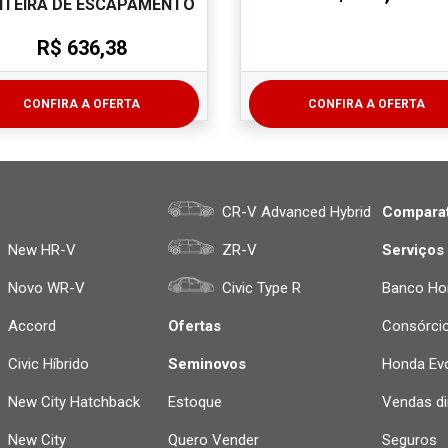
TEIRA DE ESCAPAMENTO
R$ 636,38
CONFIRA A OFERTA
CONFIRA A OFERTA
CR-V Advanced Hybrid
Comparat
New HR-V
ZR-V
Serviços
Novo WR-V
Civic Type R
Banco Ho
Accord
Ofertas
Consórci
Civic Híbrido
Seminovos
Honda Evo
New City Hatchback
Estoque
Vendas di
New City
Quero Vender
Seguros