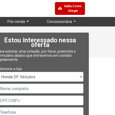
Saiba Como
chegar
Pós-venda
Concessionária
Estou interessado nessa
oferta
ra solicitar uma cotação, por favor, preencha o
ormulário abaixo que entraremos em contato
apidamente.
lecione a loja