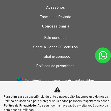
Acessórios
Tabelas de Revisão
Concessionária
Fale conosco
Sobre a Honda DF Veículos
Trabalhe conosco
Políticas de privacidade
No trânsito, enxergar o outro salva vidas.
Para otimizar sua experiência durante a navegação, fazemos uso de nossa
Desenvolvido pela DEALERSPACE ® Direitos Reservados.
Política de Cookies e para proteger seus dados pessoais respeitamos nossa
Política de Privacidade
. Ao seguir com a navegação e visita você concorda
com nossas Políticas.